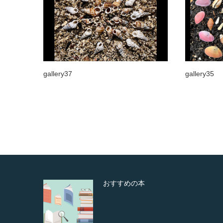
gallery37
gallery35
Happy Valentine’s Day