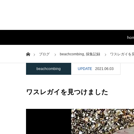
ho
Home
ブログ
beachcombing,
採集記録
ワスレガイを
beachcombing
UPDATE
2021.06.03
ワスレガイを見つけました