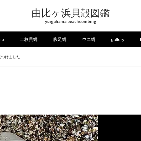
由比ヶ浜貝殻図鑑
yuigahama beachcombing
me
二枚貝綱
腹足綱
ウニ綱
gallery
見つけました