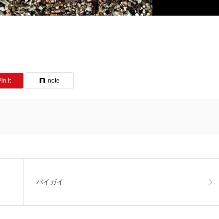
in it
note
バイガイ