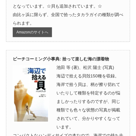
となっています。☆貝も追加されています。☆
由比ヶ浜に限らず、全国で拾ったタカラガイの種類が調べ
られます。
Amazonのサイトへ
ビーチコーミング小事典: 拾って楽しむ海の漂着物
池田 等 (著)、松沢 陽士 (写真)
海辺で拾える貝殻150種を収録。
海岸で拾う貝は、柄が擦り切れて
いたりして種類を特定するのが悩
ましかったりするのですが、同じ
種類でも色々な状態の写真が掲載
されていて、分かりやすくなって
います。
コンパクトなハンディサイズの本なので、海岸での持ち歩