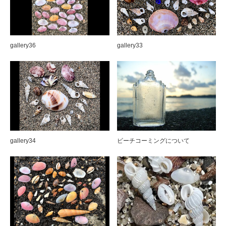
gallery40
gallery36
gallery33
gallery39
gallery34
ビーチコーミングについて
landscape02
landscape01