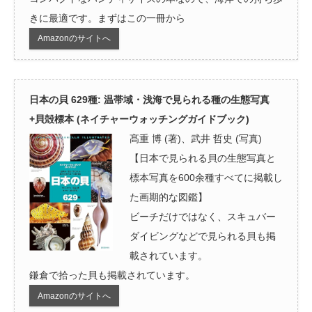
きに最適です。まずはこの一冊から
Amazonのサイトへ
日本の貝 629種: 温帯域・浅海で見られる種の生態写真
+貝殻標本 (ネイチャーウォッチングガイドブック)
髙重 博 (著)、武井 哲史 (写真)
【日本で見られる貝の生態写真と
標本写真を600余種すべてに掲載し
た画期的な図鑑】
ビーチだけではなく、スキュバー
ダイビングなどで見られる貝も掲
載されています。
鎌倉で拾った貝も掲載されています。
Amazonのサイトへ