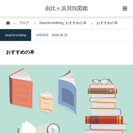
由比ヶ浜貝殻図鑑
Home
ブログ
beachcombing,
おすすめの本
おすすめの本
home
beachcombing
UPDATE
2026.06.21
二枚貝綱
おすすめの本
腹足綱
ウニ綱
gallery
blog