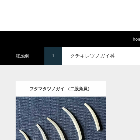
ho
クチキレツノガイ科
腹足綱
1
フタマタツノガイ （二股角貝）
Update:
2021.05.19
Category:
クチキレツノガイ科
Detail