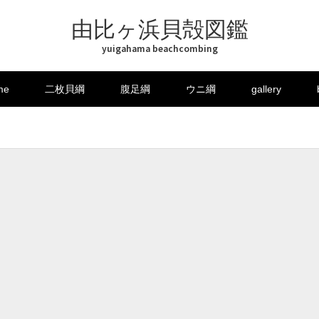
由比ヶ浜貝殻図鑑
yuigahama beachcombing
me
二枚貝綱
腹足綱
ウニ綱
gallery