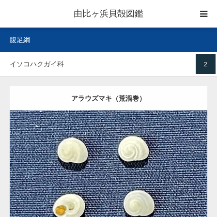
由比ヶ浜貝殻図鑑
腹足綱
home
イソコハクガイ科
2
二枚貝綱
腹足綱
アラウズマキ（荒渦巻）
ウニ綱
gallery
Update:
2021.05.20
Category:
イソコハクガイ科
blog
Detail