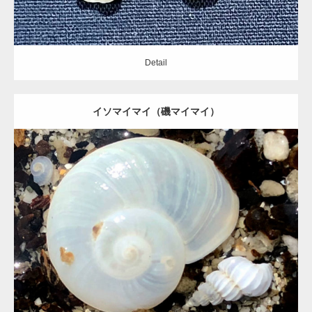
Detail
gallery40
イソマイマイ（磯マイマイ）
gallery39
Update:
2020.09.19
Category:
イソコハクガイ科
Detail
landscape02