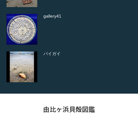
バイガイ
ワスレガイを見つけました
由比ヶ浜貝殻図鑑
コシラタマ見つけました。