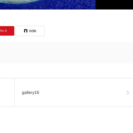
in it
note
gallery16