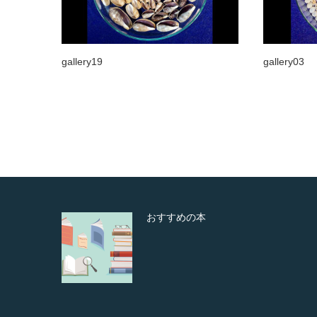
gallery19
gallery03
Happy Valentine’s Day