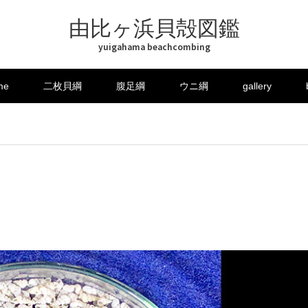
由比ヶ浜貝殻図鑑
yuigahama beachcombing
me
二枚貝綱
腹足綱
ウニ綱
gallery