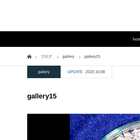
ho
Home
ブログ
gallery
gallery15
gallery
UPDATE
2020.10.08
gallery15