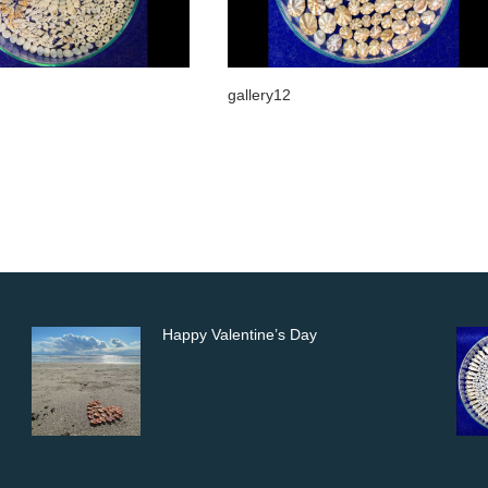
gallery12
gallery41