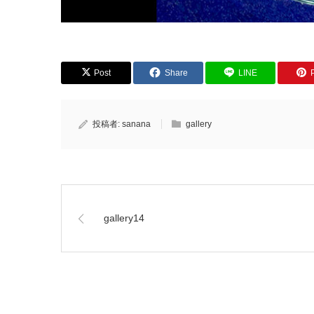
Post
Share
LINE
P
投稿者:
sanana
gallery
gallery14