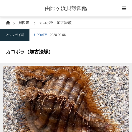
由比ヶ浜貝殻図鑑
Home
貝図鑑
カコボラ（加古法螺）
home
フジツガイ科
UPDATE
2020.09.06
二枚貝綱
カコボラ（加古法螺）
腹足綱
ウニ綱
gallery
blog