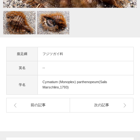
腹足綱
フジツガイ科
英名
--
Cymatium (Monoplex) parthenopeum(Salis
学名
Marschlins,1793)
前の記事
次の記事
gallery40