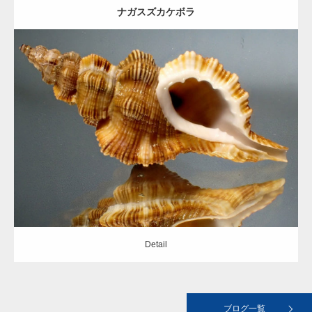
ナガスズカケボラ
gallery39
Update:
2020.09.12
Category:
フジツガイ科
landscape02
Detail
landscape01
Detail
おすすめの本
ブログ一覧