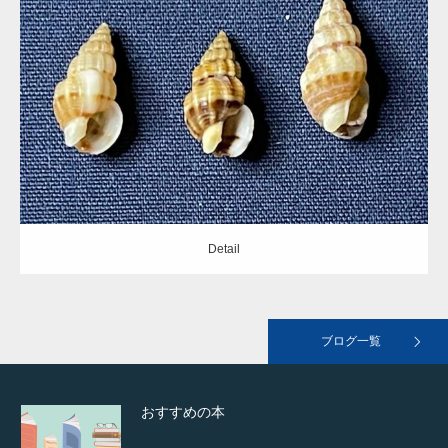
gallery39
Update:
2021.05.19
Category:
ムシロガイ科
Detail
landscape02
Detail
landscape01
ブログ一覧
おすすめの本