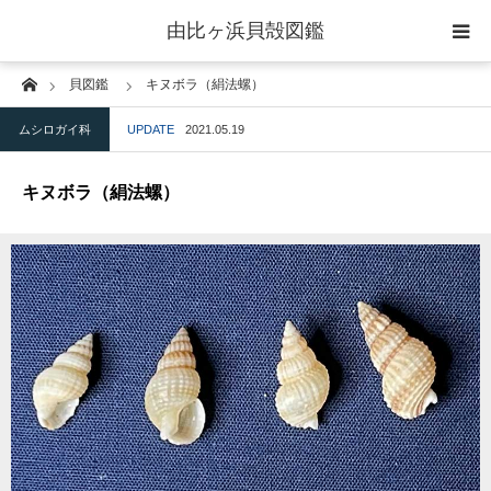
由比ヶ浜貝殻図鑑
Home
貝図鑑
キヌボラ（絹法螺）
home
ムシロガイ科
UPDATE
2021.05.19
二枚貝綱
キヌボラ（絹法螺）
腹足綱
ウニ綱
gallery
blog