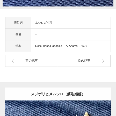
腹足綱
ムシロガイ科
英名
--
学名
Reticunassa japonica （A. Adams, 1852）
前の記事
次の記事
gallery40
スジボリヒメムシロ（筋彫姫筵）