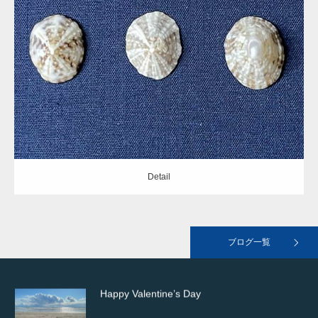
Update:
2021.05.19
landscape02
Category:
ユキノカサガイ科
Detail
landscape01
Detail
おすすめの本
ブログ一覧
Happy Valentine’s Day