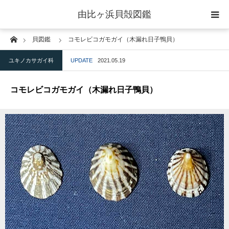
由比ヶ浜貝殻図鑑
Home
貝図鑑
コモレビコガモガイ（木漏れ日子鴨貝）
home
ユキノカサガイ科
UPDATE
2021.05.19
二枚貝綱
コモレビコガモガイ（木漏れ日子鴨貝）
腹足綱
ウニ綱
gallery
blog