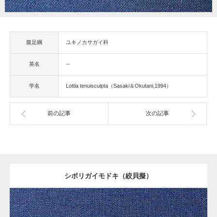
腹足綱
ユキノカサガイ科
英名
--
学名
Lottia tenuisculpta（Sasaki＆Okutani,1994）
前の記事
次の記事
gallery40
シボリガイモドキ（絞貝擬）
gallery39