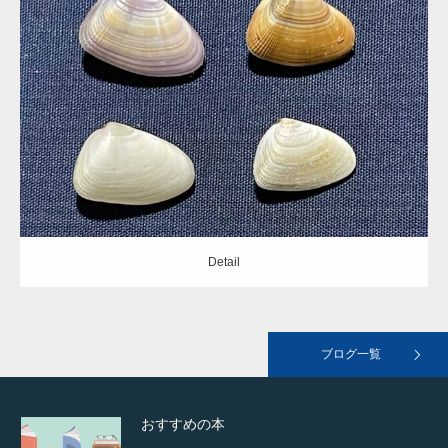
Update:
2021.05.21
Category:
フジノハナガイ科
landscape02
Detail
landscape01
Detail
おすすめの本
ブログ一覧