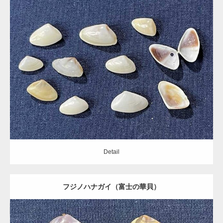
Update:
2021.06.08
Category:
フジノハナガイ科
Detail
gallery40
Detail
フジノハナガイ（富士の華貝）
gallery39