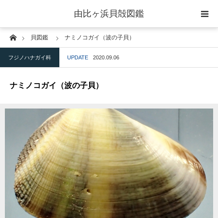
由比ヶ浜貝殻図鑑
Home
貝図鑑
ナミノコガイ（波の子貝）
home
フジノハナガイ科
UPDATE
2020.09.06
二枚貝綱
ナミノコガイ（波の子貝）
腹足綱
ウニ綱
gallery
blog