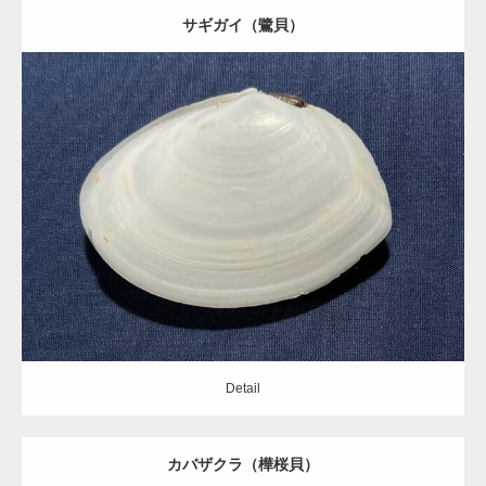
サギガイ（鷺貝）
Update:
2021.05.21
Category:
ニッコウガイ科
Detail
Detail
カバザクラ（樺桜貝）