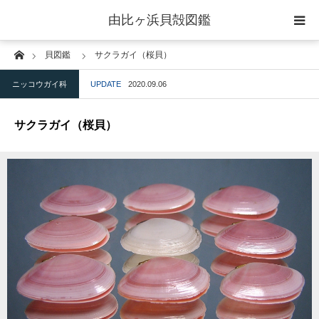
由比ヶ浜貝殻図鑑
Home
貝図鑑
サクラガイ（桜貝）
home
ニッコウガイ科
UPDATE
2020.09.06
二枚貝綱
サクラガイ（桜貝）
腹足綱
ウニ綱
gallery
blog