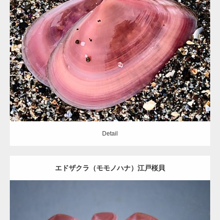
Update:
2021.06.08
Category:
ニッコウガイ科
Detail
gallery40
Detail
エドザクラ（モモノハナ）江戸桜貝
gallery39