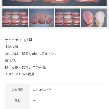
サクラガイ（桜貝）
由比ヶ浜。
白いのは、稀産なalbinoアルビノ。
白化型。
数千か数万にひとつの存在。
１０〜２８mm程度
二枚貝綱
ニッコウガイ科
英名
ー