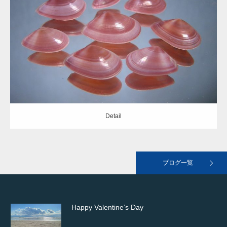
Update:
2021.06.08
landscape02
Category:
ニッコウガイ科
Detail
landscape01
Detail
おすすめの本
ブログ一覧
Happy Valentine’s Day