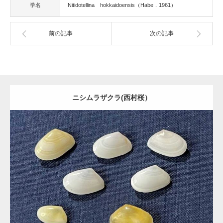
学名
Nitidotellina hokkaidoensis（Habe．1961）
前の記事
次の記事
ニシムラザクラ(西村桜）
Update:
2021.06.09
Category:
ニッコウガイ科
Detail