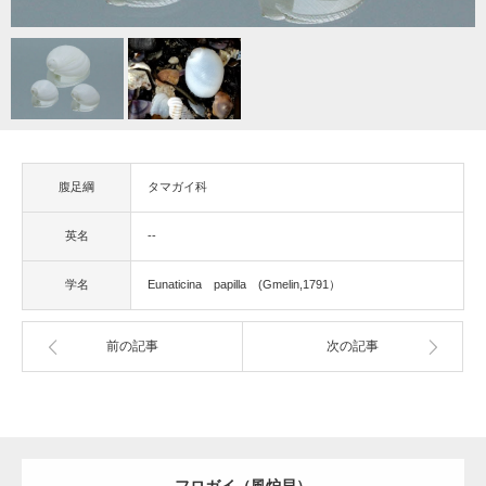
腹足綱
タマガイ科
英名
--
学名
Eunaticina papilla (Gmelin,1791）
前の記事
次の記事
フロガイ（風炉貝）