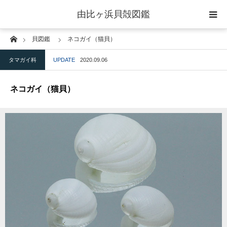
由比ヶ浜貝殻図鑑
Home
貝図鑑
ネコガイ（猫貝）
home
タマガイ科
UPDATE
2020.09.06
二枚貝綱
ネコガイ（猫貝）
腹足綱
ウニ綱
gallery
blog