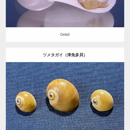
gallery40
Detail
ツメタガイ（津免多貝）
gallery39
Update:
2021.05.20
landscape02
Category:
タマガイ科
Detail
landscape01