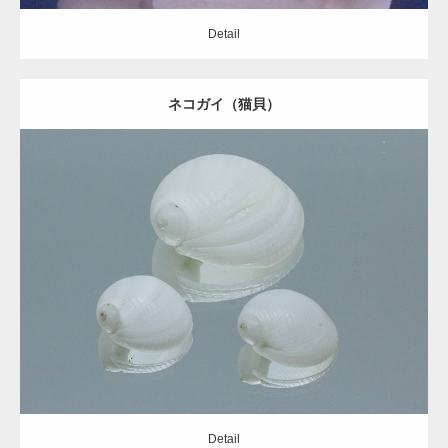
Detail
ネコガイ（猫貝）
gallery39
Update:
2020.09.06
landscape02
Category:
タマガイ科
Detail
landscape01
Detail