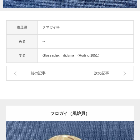
腹足綱
タマガイ科
英名
--
学名
Glossaulax didyma (Roding,1851）
前の記事
次の記事
フロガイ（風炉貝）