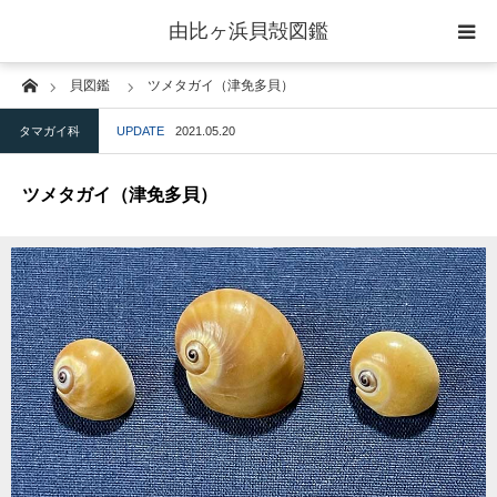
由比ヶ浜貝殻図鑑
Home
貝図鑑
ツメタガイ（津免多貝）
home
タマガイ科
UPDATE
2021.05.20
二枚貝綱
ツメタガイ（津免多貝）
腹足綱
ウニ綱
gallery
blog